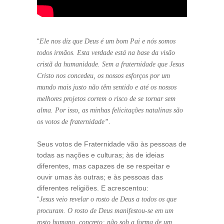
“
Ele nos diz que Deus é um bom Pai e nós somos
todos irmãos. Esta verdade está na base da visão
cristã da humanidade. Sem a fraternidade que Jesus
Cristo nos concedeu, os nossos esforços por um
mundo mais justo não têm sentido e até os nossos
melhores projetos correm o risco de se tornar sem
alma. Por isso, as minhas felicitações natalinas são
.
os votos de fraternidade”
Seus votos de Fraternidade vão às pessoas de
todas as nações e culturas; às de ideias
diferentes, mas capazes de se respeitar e
ouvir umas às outras; e às pessoas das
diferentes religiões. E acrescentou:
“
Jesus veio revelar o rosto de Deus a todos os que
procuram. O rosto de Deus manifestou-se em um
rosto humano, concreto; não sob a forma de um