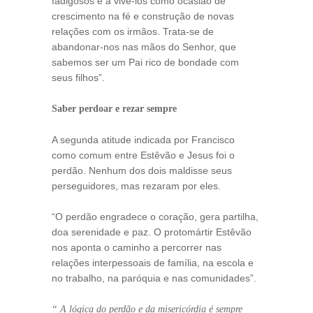
fadigosos e a vivê-los como ocasião de
crescimento na fé e construção de novas
relações com os irmãos. Trata-se de
abandonar-nos nas mãos do Senhor, que
sabemos ser um Pai rico de bondade com
seus filhos”.
Saber perdoar e rezar sempre
A segunda atitude indicada por Francisco
como comum entre Estêvão e Jesus foi o
perdão. Nenhum dos dois maldisse seus
perseguidores, mas rezaram por eles.
“O perdão engradece o coração, gera partilha,
doa serenidade e paz. O protomártir Estêvão
nos aponta o caminho a percorrer nas
relações interpessoais de família, na escola e
no trabalho, na paróquia e nas comunidades”.
“ A lógica do perdão e da misericórdia é sempre