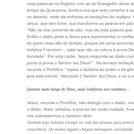
suas palavras no Angelus com as do Evangelho deste d
tempo da Quaresma, lembra-nos que este caminho é aqu
no deserto, onde ele enfrenta as tentações do maligno.
Jesus, que tem fome, que transforme as pedras em pão.
“Não se vive somente de pão, mas de toda palavra que 
Então o diabo pede a Jesus para experimentar a confian
do ponto mais alto do templo, porque ele seria socorrid
enfatiza Francisco -, sabe que não se coloca à prova D
bondade”. Por esta razão, Jesus responde ao diabo com
porás à prova o Senhor teu Deus!”.. Na terceira tentaçã
recorda o Pontífice, “rejeita a idolatria do poder e da g
pois está escrito: ‘Adorarás o Senhor, teu Deus, e só a el
Quanto mais longe de Deus, mais indefesos nos sentimos…
Jesus, recorda o Pontífice, não dialoga com o diabo, 
o diabo. Nisto, enfatiza, é preciso ter muito cuidado. A 
nos submetermos a nenhum ídolo:
Também hoje Satanás irrompe na vida das pessoas para tentá-la
consciência. De muitos lugares chegam mensagens convidando a