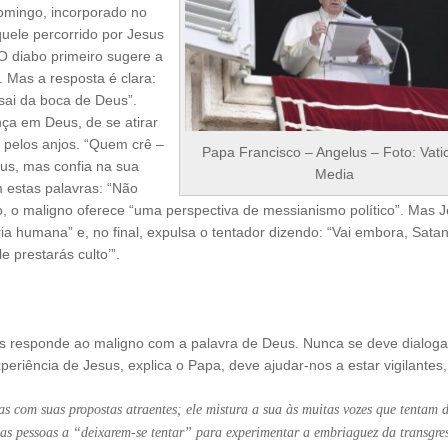
omingo, incorporado no
ele percorrido por Jesus
 O diabo primeiro sugere a
 Mas a resposta é clara:
sai da boca de Deus”.
ça em Deus, de se atirar
o pelos anjos. “Quem crê –
Papa Francisco – Angelus – Foto: Vati
eus, mas confia na sua
Media
 estas palavras: “Não
o, o maligno oferece “uma perspectiva de messianismo político”. Mas J
lória humana” e, no final, expulsa o tentador dizendo: “Vai embora, Sata
e prestarás culto’”.
mas responde ao maligno com a palavra de Deus. Nunca se deve dialog
experiência de Jesus, explica o Papa, deve ajudar-nos a estar vigilantes
s com suas propostas atraentes; ele mistura a sua às muitas vozes que tentam
s pessoas a “deixarem-se tentar” para experimentar a embriaguez da transgre