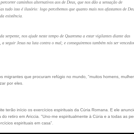
e percorrer caminhos alternativos aos de Deus, que nos dão a sensação de
as tudo isso é ilusório: logo percebemos que quanto mais nos afastamos de Deu
da existência.
serpente, nos ajude neste tempo de Quaresma a estar vigilantes diante das
 a seguir Jesus na luta contra o mal; e conseguiremos também nós ser vencedo
tos migrantes que procuram refúgio no mundo, “muitos homens, mulhe
zar por eles.
e terão início os exercícios espirituais da Cúria Romana. E ele anunc
á do retiro em Ariccia. “Uno-me espiritualmente à Cúria e a todas as p
ícios espirituais em casa”.